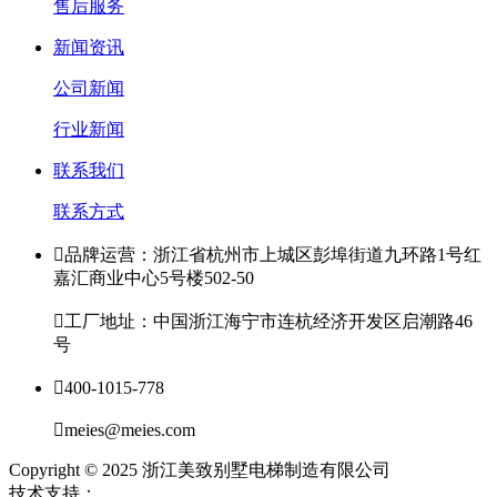
售后服务
新闻资讯
公司新闻
行业新闻
联系我们
联系方式

品牌运营：浙江省杭州市上城区彭埠街道九环路1号红
嘉汇商业中心5号楼502-50

工厂地址：中国浙江海宁市连杭经济开发区启潮路46
号

400-1015-778

meies@meies.com
Copyright © 2025 浙江美致别墅电梯制造有限公司
技术支持：