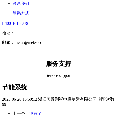
联系我们
联系方式

400-1015-778
地址：
邮箱：meies@meies.com
服务支持
Service support
节能系统
2023-06-26 15:50:12
浙江美致别墅电梯制造有限公司
浏览次数
99
上一条：
没有了