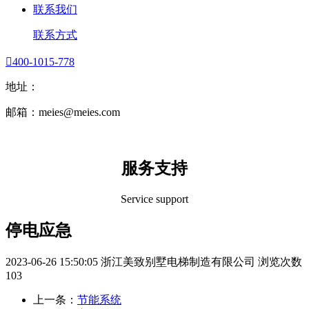
联系我们
联系方式

400-1015-778
地址：
邮箱：meies@meies.com
服务支持
Service support
停电应急
2023-06-26 15:50:05
浙江美致别墅电梯制造有限公司
浏览次数
103
上一条：
节能系统