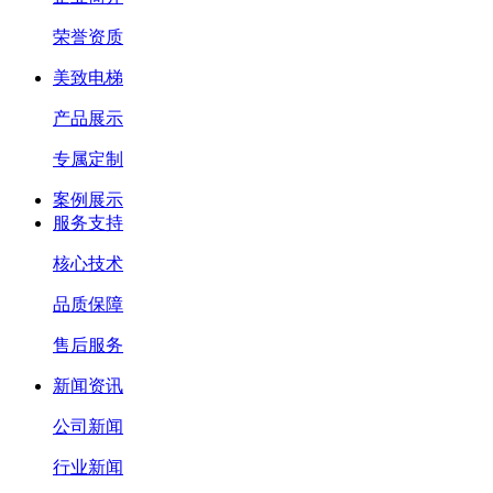
荣誉资质
美致电梯
产品展示
专属定制
案例展示
服务支持
核心技术
品质保障
售后服务
新闻资讯
公司新闻
行业新闻