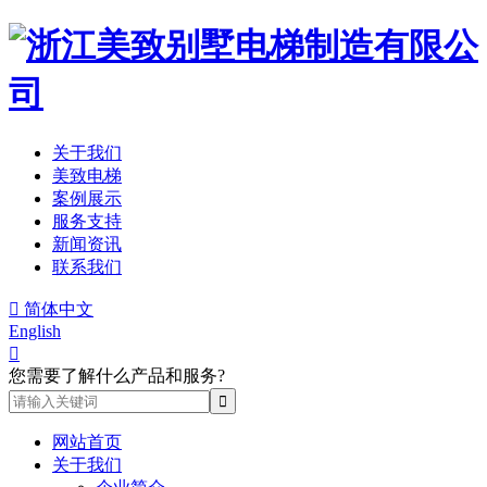
关于我们
美致电梯
案例展示
服务支持
新闻资讯
联系我们

简体中文
English

您需要了解什么产品和服务?
网站首页
关于我们