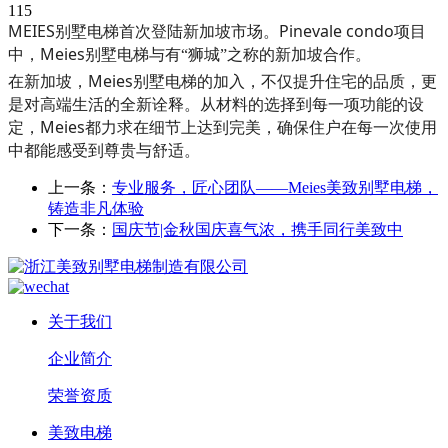
115
MEIES别墅电梯首次登陆新加坡市场。Pinevale condo
项目
Meies
中
，
别墅电梯与有“
狮城
”之称的新加坡合作。
在新加坡，
Meies别墅电梯的加入，不仅提升住宅的品质，更
是对高端生活的全新诠释。从材料的选择到每一项功能的设
定，Meies都力求在细节上达到完美，确保住户在每一次使用
中都能感受到尊贵与舒适。
上一条：
专业服务，匠心团队——Meies美致别墅电梯，
铸造非凡体验
下一条：
国庆节|金秋国庆喜气浓，携手同行美致中
关于我们
企业简介
荣誉资质
美致电梯