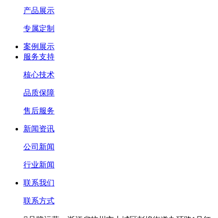
产品展示
专属定制
案例展示
服务支持
核心技术
品质保障
售后服务
新闻资讯
公司新闻
行业新闻
联系我们
联系方式