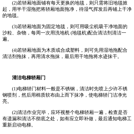
(2)若轿厢地面铺有每天更换的地毯，则只需将旧地毯掀
起，用半干湿拖把将轿厢地面拖净，待湿气挥发后再铺上干净
的地毯。
(3)若轿厢地面为固定地毯，则可用吸尘机吸干净地面的
沙粒、杂物，每周一次用洗地机 (地毯机)配合清洁剂清洁一
遍。
(4)若轿厢地面为木质或合成塑料，则可先用湿地拖配合
清洁剂拖抹，再用清水拖抹，最后用干地拖将水迹抹干。
清洁电梯轿厢门
(1)电梯轿门材料一般是不锈钢，清洁时先喷上少许不锈
钢喷剂，然后用棉质软布由上而下抹净，使电梯轿门洁净光
亮。
(2)清洁作业完毕，应环视整个电梯轿厢一遍，检查是否
有遗漏和清洁不彻底之处，如有应立即补做，最后通知电梯工
重新启动电梯。