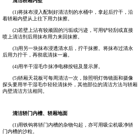
清洁轿厢内壁
(1)将抹布浸入配制好清洁剂的水桶中，拿起后拧干，沿
着轿厢内壁从上往下用力抹擦。
(2)若壁上沾有较顽固的污垢或污迹，可用铲轻刮或直接
喷上清洁剂后用抹布用力来回抹擦。
(3)用另一块抹布浸透清水后，拧干抹擦。将抹布过清永
后用力拧干，再彻底清抹一遍。
(4)用半干湿毛巾抹净电梯按钮及显示屏。
(5)轿厢天花板可每周清洁一次，除照明灯饰镜面和摄像
探头要用半干湿毛巾轻轻清抹外，其他部位的清洁方法与轿厢
内壁清洁方法相同。
清洁轿门内槽、轿厢地面
(1)用铁钩将轿门内槽的杂物勾起，亦可用吸尘机吸净轿
门内槽的沙粒。