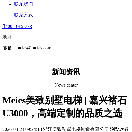
联系我们
联系方式

400-1015-778
地址：
邮箱：meies@meies.com
新闻资讯
News center
Meies美致别墅电梯 | 嘉兴褚石
U3000，高端定制的品质之选
2026-03-23 09:24:18
浙江美致别墅电梯制造有限公司
浏览次数