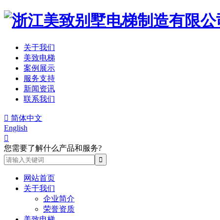
关于我们
美致电梯
案例展示
服务支持
新闻资讯
联系我们

简体中文
English

您需要了解什么产品和服务?
网站首页
关于我们
企业简介
荣誉资质
美致电梯