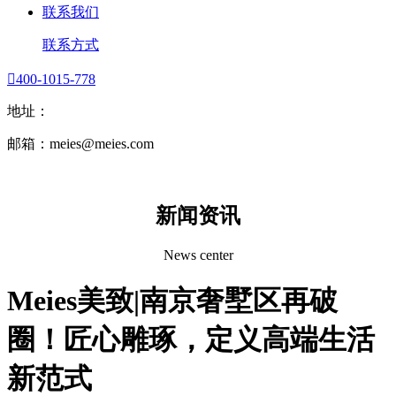
联系我们
联系方式

400-1015-778
地址：
邮箱：meies@meies.com
新闻资讯
News center
Meies美致|南京奢墅区再破
圈！匠心雕琢，定义高端生活
新范式