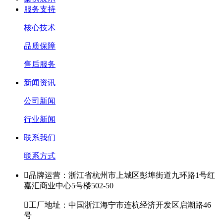
服务支持
核心技术
品质保障
售后服务
新闻资讯
公司新闻
行业新闻
联系我们
联系方式

品牌运营：浙江省杭州市上城区彭埠街道九环路1号红
嘉汇商业中心5号楼502-50

工厂地址：中国浙江海宁市连杭经济开发区启潮路46
号