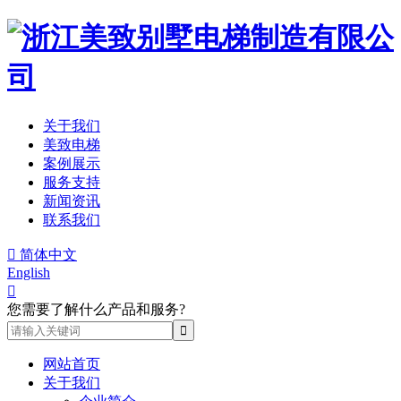
关于我们
美致电梯
案例展示
服务支持
新闻资讯
联系我们

简体中文
English

您需要了解什么产品和服务?
网站首页
关于我们