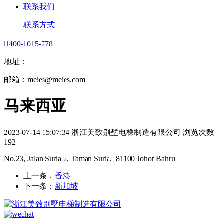
联系我们
联系方式

400-1015-778
地址：
邮箱：meies@meies.com
马来西亚
2023-07-14 15:07:34
浙江美致别墅电梯制造有限公司
浏览次数
192
No.23, Jalan Suria 2, Taman Suria, 81100 Johor Bahru
上一条：
香港
下一条：
新加坡