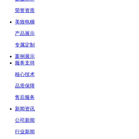
荣誉资质
美致电梯
产品展示
专属定制
案例展示
服务支持
核心技术
品质保障
售后服务
新闻资讯
公司新闻
行业新闻