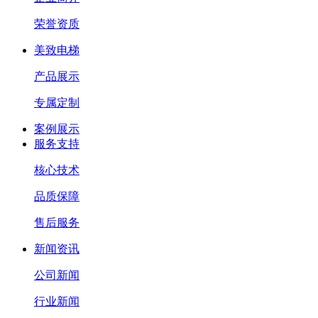
荣誉资质
美致电梯
产品展示
专属定制
案例展示
服务支持
核心技术
品质保障
售后服务
新闻资讯
公司新闻
行业新闻