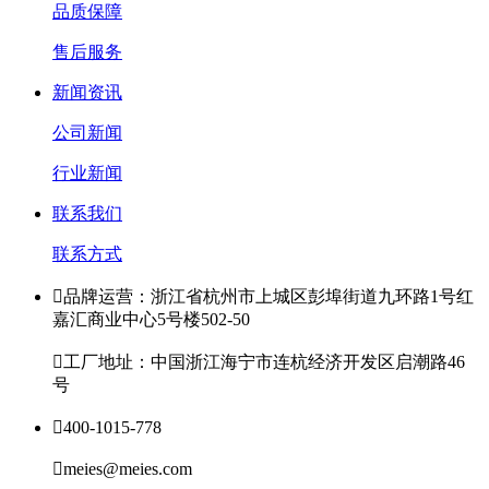
品质保障
售后服务
新闻资讯
公司新闻
行业新闻
联系我们
联系方式

品牌运营：浙江省杭州市上城区彭埠街道九环路1号红
嘉汇商业中心5号楼502-50

工厂地址：中国浙江海宁市连杭经济开发区启潮路46
号

400-1015-778

meies@meies.com