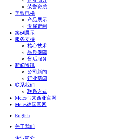
企业简介
荣誉资质
美致电梯
产品展示
专属定制
案例展示
服务支持
核心技术
品质保障
售后服务
新闻资讯
公司新闻
行业新闻
联系我们
联系方式
Meies马来西亚官网
Meies德国官网
English
关于我们
企业简介