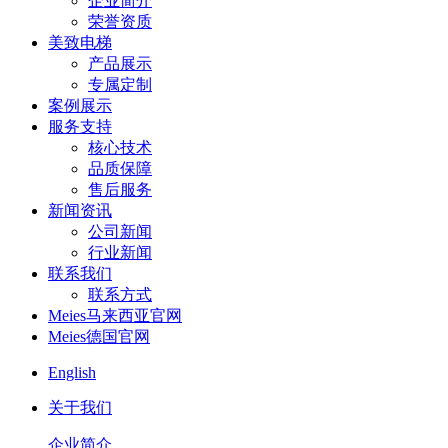
企业简介
荣誉资质
美致电梯
产品展示
专属定制
案例展示
服务支持
核心技术
品质保障
售后服务
新闻资讯
公司新闻
行业新闻
联系我们
联系方式
Meies马来西亚官网
Meies德国官网
English
关于我们
企业简介