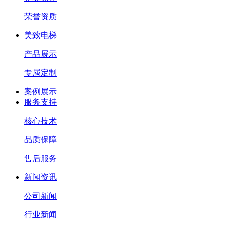
荣誉资质
美致电梯
产品展示
专属定制
案例展示
服务支持
核心技术
品质保障
售后服务
新闻资讯
公司新闻
行业新闻